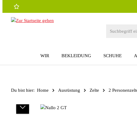
 Hauptinhalt springen
Zur Suche springen
Zur Hauptnavigation springen
WIR
BEKLEIDUNG
SCHUHE
Du bist hier:
Home
Ausrüstung
Zelte
2 Personenzelt
Bildergalerie überspringen