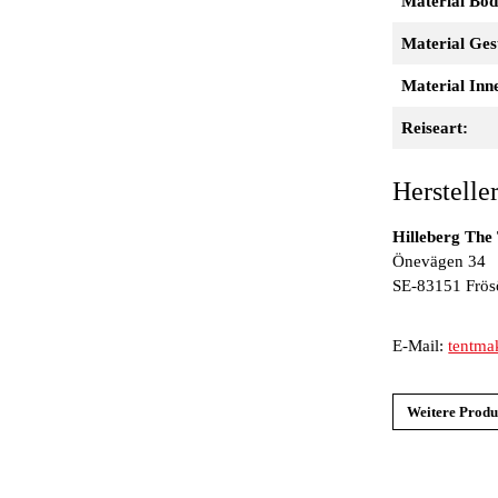
Material Bod
Material Ges
Material Inne
Reiseart:
Herstelle
Hilleberg The
Önevägen 34
SE-83151 Frös
E-Mail:
tentma
Weitere Produ