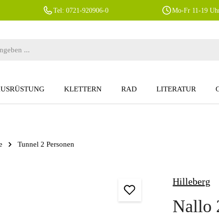
Tel: 0721-920906-0
Mo-Fr 11-19 Uhr
AUSRÜSTUNG
KLETTERN
RAD
LITERATUR
e
Tunnel 2 Personen
Hilleberg
Nallo