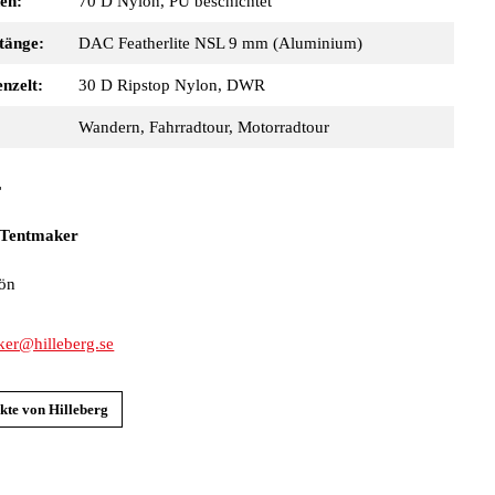
en:
70 D Nylon, PU beschichtet
tänge:
DAC Featherlite NSL 9 mm (Aluminium)
nzelt:
30 D Ripstop Nylon, DWR
Wandern, Fahrradtour, Motorradtour
r
 Tentmaker
ön
ker@hilleberg.se
kte von Hilleberg