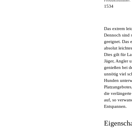
Produktnummer:
1534
Das extrem lei
Dennoch sind s
geeignet. Das 
absolut leichte
Dies gilt für L
Jäger, Angler u
genießen bei d
unnötig viel s
Hunden unterwe
Platzangebotes
die verlängert
auf, so verwand
Entspannen.
Eigensch