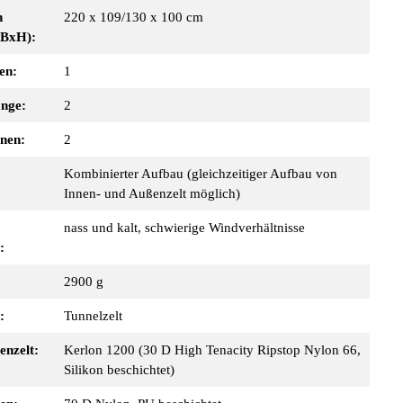
n
220 x 109/130 x 100 cm
xBxH):
en:
1
änge:
2
nen:
2
Kombinierter Aufbau (gleichzeitiger Aufbau von
Innen- und Außenzelt möglich)
nass und kalt, schwierige Windverhältnisse
:
2900 g
:
Tunnelzelt
enzelt:
Kerlon 1200 (30 D High Tenacity Ripstop Nylon 66,
Silikon beschichtet)