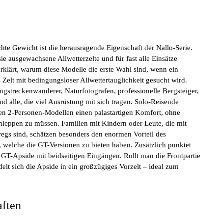
chte
Gewicht ist die herausragende Eigenschaft der Nallo-Serie.
ie ausgewachsene Allwetterzelte und für fast alle Einsätze
erklärt, warum diese Modelle die erste Wahl sind, wenn ein
s Zelt mit bedingungsloser Allwettertauglichkeit gesucht wird.
angstreckenwanderer, Naturfotografen, professionelle Bergsteiger,
nd alle, die viel Ausrüstung mit sich tragen. Solo-Reisende
en 2-Personen-Modellen einen palastartigen Komfort, ohne
chleppen zu müssen. Familien mit Kindern oder Leute, die mit
gs sind, schätzen besonders den enormen Vorteil des
, welche die GT-Versionen zu bieten haben. Zusätzlich punktet
e GT-Apside mit beidseitigen Eingängen. Rollt man die Frontpartie
elt sich die Apside in ein großzügiges Vorzelt – ideal zum
aften