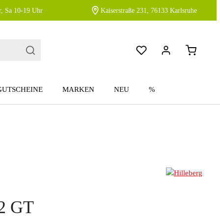
, Sa 10-19 Uhr
Kaiserstraße 231, 76133 Karlsruhe
GUTSCHEINE
MARKEN
NEU
%
 2 GT