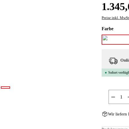
Regulärer Preis
1.345,
Preise inkl. MwSt
auswäh
Farbe
Onlin
Sofort verfügb
Produkt
Wir liefern