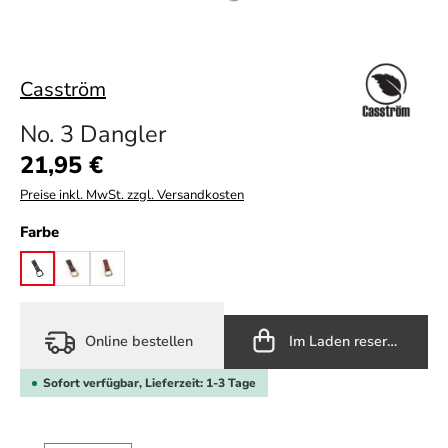
Casström
No. 3 Dangler
Regulärer Preis:
21,95 €
Preise inkl. MwSt. zzgl. Versandkosten
auswählen
Farbe
black
brown
cognac
Online bestellen
Im Laden reservieren
Sofort verfügbar, Lieferzeit: 1-3 Tage