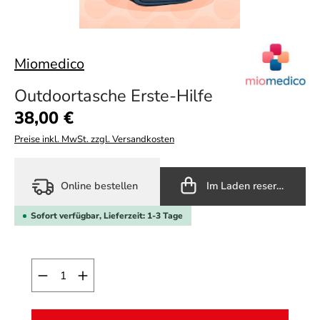
Miomedico
Outdoortasche Erste-Hilfe
Regulärer Preis:
38,00 €
Preise inkl. MwSt. zzgl. Versandkosten
Online bestellen
Im Laden reservieren
Sofort verfügbar, Lieferzeit: 1-3 Tage
Produkt Anzahl: Gib den gewünschten Wert ein o