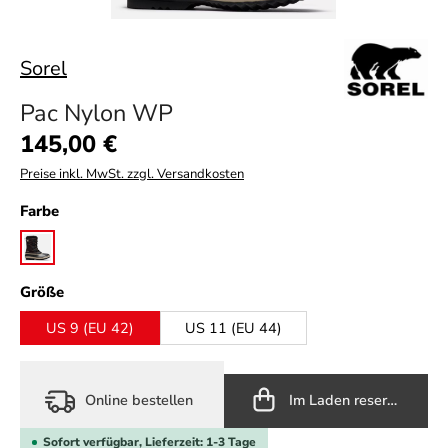
Sorel
Pac Nylon WP
Regulärer Preis:
145,00 €
Preise inkl. MwSt. zzgl. Versandkosten
auswählen
Farbe
black
auswählen
Größe
US 9 (EU 42)
US 11 (EU 44)
Online bestellen
Im Laden reservieren
Sofort verfügbar, Lieferzeit: 1-3 Tage