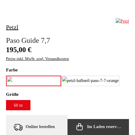
Petzl
Paso Guide 7,7
Regulärer Preis:
195,00 €
Preise inkl. MwSt. zzgl. Versandkosten
auswählen
Farbe
grau
orange
auswählen
Größe
60 m
Online bestellen
Im Laden reservieren