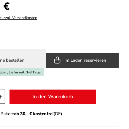
s:
 €
t. zzgl. Versandkosten
ählen
ne bestellen
Im Laden reservieren
gbar, Lieferzeit: 1-3 Tage
t Anzahl: Gib den gewünschten Wert ein o
In den Warenkorb
n Pakete
ab 30,- € kostenfrei
(DE)