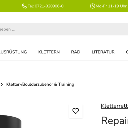
Tel: 0721-920906-0
Mo-Fr 11-19 Uhr,
AUSRÜSTUNG
KLETTERN
RAD
LITERATUR
Kletter-/Boulderzubehör & Training
Kletterret
Repai