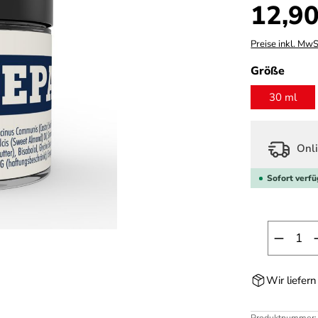
Regulärer Prei
12,90
Preise inkl. MwS
ausw
Größe
30 ml
Onli
Sofort verfü
Produk
Wir liefer
Produktnummer: