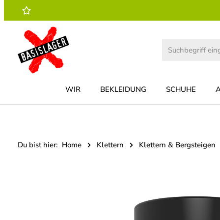
 Hauptinhalt springen
Zur Suche springen
Zur Hauptnavigation springen
WIR
BEKLEIDUNG
SCHUHE
Du bist hier:
Home
Klettern
Klettern & Bergsteigen
Bildergalerie überspringen