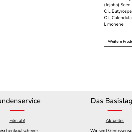
(Jojoba) Seed
Oil, Butyrosp
Oil, Calendula
Limonene
Weitere Produ
undenservice
Das Basisla
Film ab!
Aktuelles
eschenkgutscheine
Wir sind Genossensc