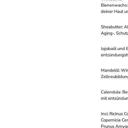
Bienenwachs:
deiner Haut un
Sheabutter:
Al
Aging-, Schut
Jojobaöl und B
entzündungs
Mandelöl:
Wirk
Zellneubildun
Calendula:
Bes
mit entzündu
Inci: Ricinus 
Copernicia Ce
Prunus Amygd