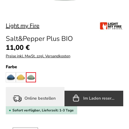
Light my Fire
Salt&Pepper Plus BIO
Regulärer Preis:
11,00 €
Preise inkl. MwSt. zzgl. Versandkosten
auswählen
Farbe
hazyblue
mustyyellow
sandygreen
Online bestellen
Im Laden reservieren
Sofort verfügbar, Lieferzeit: 1-3 Tage