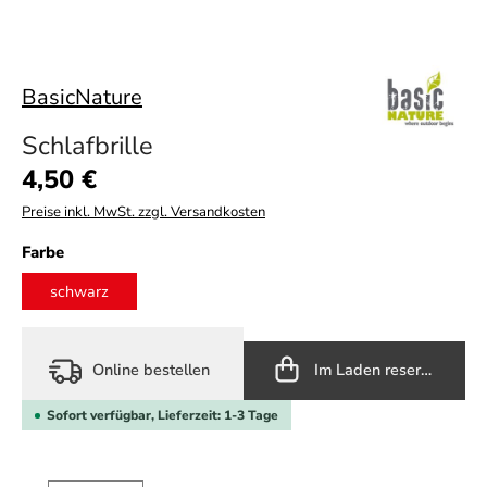
BasicNature
Schlafbrille
Regulärer Preis:
4,50 €
Preise inkl. MwSt. zzgl. Versandkosten
auswählen
Farbe
schwarz
Online bestellen
Im Laden reservieren
Sofort verfügbar, Lieferzeit: 1-3 Tage