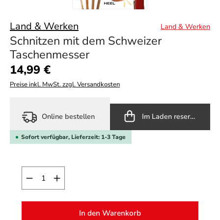
Land & Werken
Land & Werken
Schnitzen mit dem Schweizer
Taschenmesser
Regulärer Preis:
14,99 €
Preise inkl. MwSt. zzgl. Versandkosten
Online bestellen
Im Laden reservieren
Sofort verfügbar, Lieferzeit: 1-3 Tage
Produkt Anzahl: Gib den gewünschten Wert ein o
In den Warenkorb