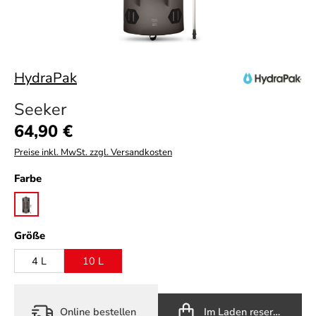
HydraPak
Seeker
Regulärer Preis:
64,90 €
Preise inkl. MwSt. zzgl. Versandkosten
auswählen
Farbe
mammoth grey
auswählen
Größe
4 L
10 L
Online bestellen
Im Laden reservieren