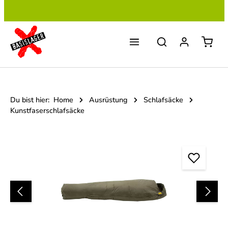
Zum Hauptinhalt springen
Du bist hier:
Home
Ausrüstung
Schlafsäcke
Kunstfaserschlafsäcke
Bildergalerie überspringen