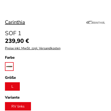
Carinthia
SOF 1
Regulärer Preis:
239,90 €
Preise inkl. MwSt. zzgl. Versandkosten
auswählen
Farbe
olive
auswählen
Größe
L
auswählen
Variante
RV links