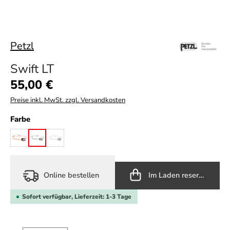
Petzl
Swift LT
Regulärer Preis:
55,00 €
Preise inkl. MwSt. zzgl. Versandkosten
auswählen
Farbe
black
desert/green
white
Online bestellen
Im Laden reservieren
Sofort verfügbar, Lieferzeit: 1-3 Tage