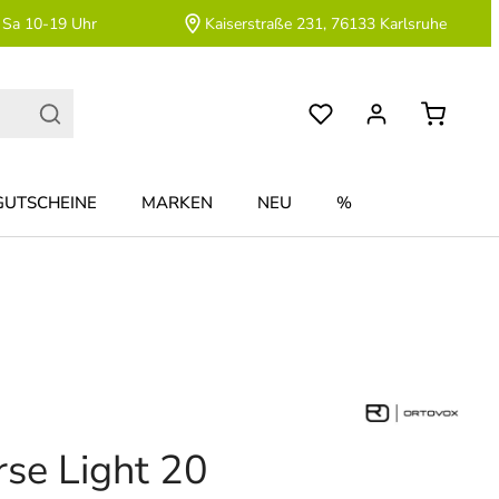
 Sa 10-19 Uhr
Kaiserstraße 231, 76133 Karlsruhe
GUTSCHEINE
MARKEN
NEU
%
rse Light 20