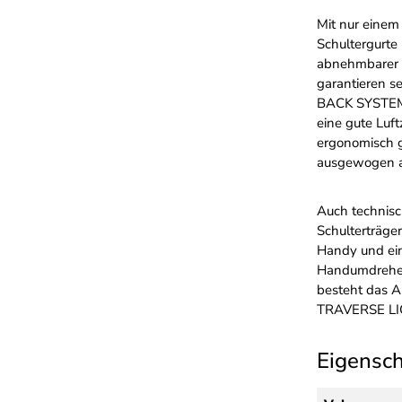
Mit nur einem 
Schultergurte
abnehmbarer H
garantieren s
BACK SYSTEM 
eine gute Luft
ergonomisch g
ausgewogen a
Auch technisc
Schulterträge
Handy und ein
Handumdrehen 
besteht das A
TRAVERSE LIGH
Eigensc