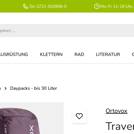
Tel: 0721-920906-0
Mo-Fr 11-19 Uhr,
AUSRÜSTUNG
KLETTERN
RAD
LITERATUR
n
Daypacks - bis 30 Liter
Ortovox
Trave