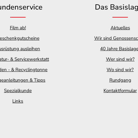
undenservice
Das Basisla
Film ab!
Aktuelles
eschenkgutscheine
Wir sind Genossensc
srüstung ausleihen
40 Jahre Basislag
tur- & Servicewerkstatt
Wer sind wir?
en - & Recyclingtonne
Wo sind wir?
geanleitungen & Tipps
Rundgang
Spezialkunde
Kontaktformular
Links