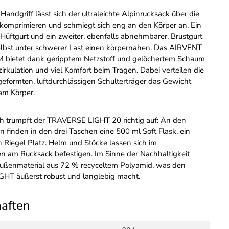
Handgriff lässt sich der ultraleichte Alpinrucksack über die
 komprimieren und schmiegt sich eng an den Körper an. Ein
üftgurt und ein zweiter, ebenfalls abnehmbarer, Brustgurt
elbst unter schwerer Last einen körpernahen. Das AIRVENT
bietet dank geripptem Netzstoff und gelöchertem Schaum
zirkulation und viel Komfort beim Tragen. Dabei verteilen die
eformten, luftdurchlässigen Schulterträger das Gewicht
m Körper.
h trumpft der TRAVERSE LIGHT 20 richtig auf: An den
rn finden in den drei Taschen eine 500 ml Soft Flask, ein
 Riegel Platz. Helm und Stöcke lassen sich im
am Rucksack befestigen. Im Sinne der Nachhaltigkeit
ußenmaterial aus 72 % recyceltem Polyamid, was den
T äußerst robust und langlebig macht.
haften