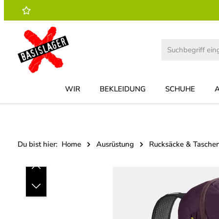
 Hauptinhalt springen
Zur Suche springen
Zur Hauptnavigation springen
WIR
BEKLEIDUNG
SCHUHE
Du bist hier:
Home
Ausrüstung
Rucksäcke & Tasche
Bildergalerie überspringen