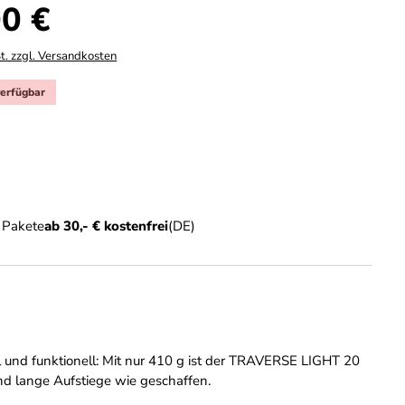
s:
0 €
t. zzgl. Versandkosten
verfügbar
hlen
sting
Option ist zurzeit nicht verfügbar.)
n Pakete
ab 30,- € kostenfrei
(DE)
el und funktionell: Mit nur 410 g ist der TRAVERSE LIGHT 20
und lange Aufstiege wie geschaffen.