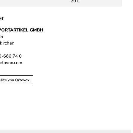
20 L
er
PORTARTIKEL GMBH
 5
kirchen
89-666 74 0
ortovox.com
ukte von Ortovox