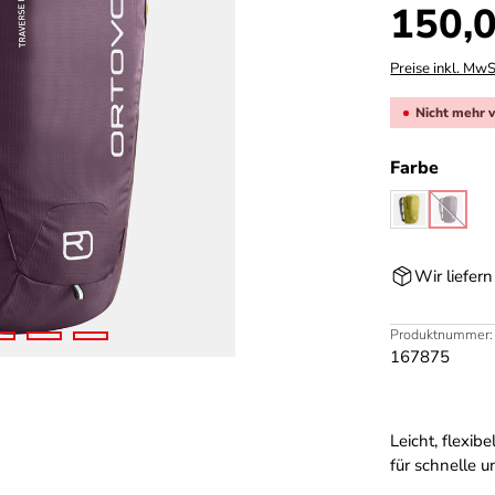
Regulärer Prei
150,0
Preise inkl. MwS
Nicht mehr 
auswä
Farbe
dirty daisy
wineta
(Diese 
Wir liefer
Produktnummer:
167875
Leicht, flexib
für schnelle 