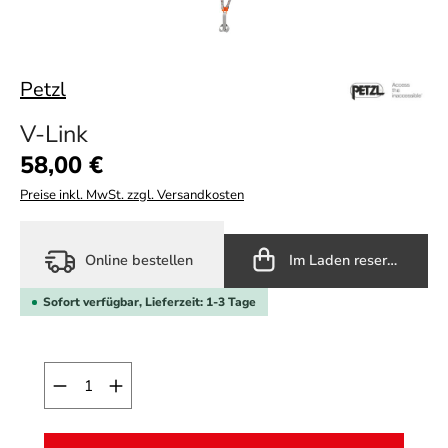
Petzl
V-Link
Regulärer Preis:
58,00 €
Preise inkl. MwSt. zzgl. Versandkosten
Online bestellen
Im Laden reservieren
Sofort verfügbar, Lieferzeit: 1-3 Tage
Produkt Anzahl: Gib den gewünschten Wert ein o