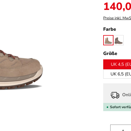
Verkaufspreis:
140,0
Preise inkl. MwS
auswä
Farbe
dune/terra
stein/b
ausw
Größe
UK 4,5 (E
UK 6,5 (E
Onli
Sofort verfü
Produk