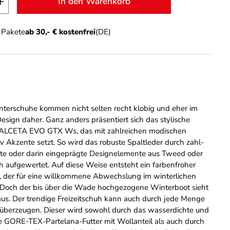
In den Warenkorb
n Pakete
ab 30,- € kostenfrei
(DE)
inter­schuhe kommen nicht selten recht klobig und eher im
esign daher. Ganz anders präsentiert sich das stylische
ALCETA EVO GTX Ws, das mit zahl­reichen modischen
tiv Akzente setzt. So wird das robuste Spaltleder durch zahl­
hte oder darin einge­prägte Desi­gnelemente aus Tweed oder
 aufge­wertet. Auf diese Weise entsteht ein farben­froher
k, der für eine will­kommene Abwechslung im winter­lichen
t. Doch der bis über die Wade hoch­ge­zogene Winterboot sieht
 aus. Der trendige Frei­zeitschuh kann auch durch jede Menge
 über­zeugen. Dieser wird sowohl durch das wasser­dichte und
e GORE-TEX-Partelana-Futter mit Wollanteil als auch durch