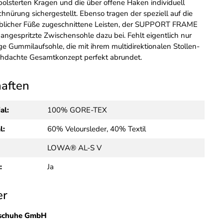
ls­terten Kragen und die über offene Haken indi­viduell
nürung sicher­ge­stellt. Ebenso tragen der speziell auf die
­licher Füße zuge­schnittene Leisten, der SUPPORT FRAME
 ange­spritzte Zwischensohle dazu bei. Fehlt eigentlich nur
ge Gummi­laufsohle, die mit ihrem multi­di­rek­ti­onalen Stol­len­
rch­dachte Gesamt­konzept perfekt abrundet.
haften
al:
100% GORE-TEX
l:
60% Veloursleder, 40% Textil
LOWA® AL-S V
:
Ja
er
schuhe GmbH