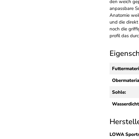
den weich gepo
anpassbare Sch
Anatomie weib
und die direkt
noch die griffi
profil das du
Eigensc
Futtermateri
Obermateria
Sohle:
Wasserdicht
Herstell
LOWA Sport­