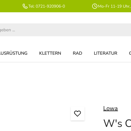
Tel: 0721-920906-0
Mo-Fr 11-19 Uhr,
AUSRÜSTUNG
KLETTERN
RAD
LITERATUR
Lowa
W's C