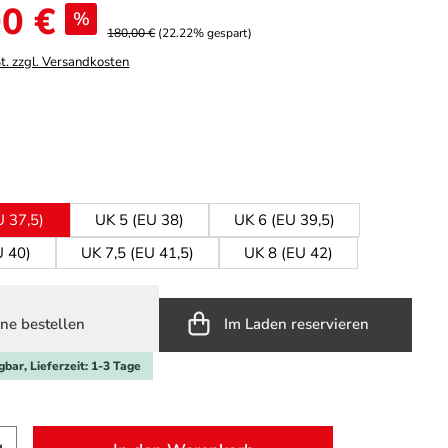
0 €
%
180,00 €
(22.22% gespart)
t. zzgl. Versandkosten
hlen
iscuit
ählen
U 37,5)
UK 5 (EU 38)
UK 6 (EU 39,5)
U 40)
UK 7,5 (EU 41,5)
UK 8 (EU 42)
ne bestellen
Im Laden reservieren
gbar, Lieferzeit: 1-3 Tage
t Anzahl: Gib den gewünschten Wert ein o