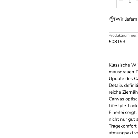
Wir liefer
Produktnummer:
508193
Klas­sische W
maus­grauen D
Update des C
Details defini
reiche Ziernä
Canvas optisch
Lifestyle-Loo
Einerlei sorg
nicht nur gut
Trage­komfort
atmungs­aktiv