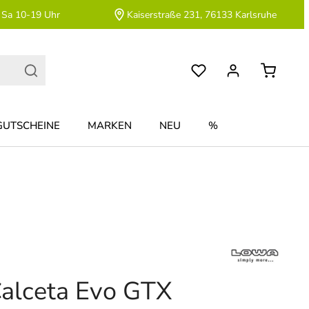
 Sa 10-19 Uhr
Kaiserstraße 231, 76133 Karlsruhe
GUTSCHEINE
MARKEN
NEU
%
alceta Evo GTX