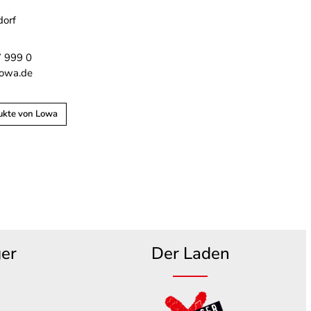
dorf
7 999 0
lowa.de
ukte von Lowa
ger
Der Laden