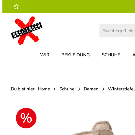
 Hauptinhalt springen
Zur Suche springen
Zur Hauptnavigation springen
WIR
BEKLEIDUNG
SCHUHE
Du bist hier:
Home
Schuhe
Damen
Winterstiefel
Bildergalerie überspringen