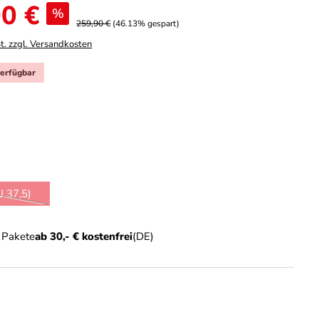
0 €
%
259,90 €
(46.13% gespart)
t. zzgl. Versandkosten
verfügbar
hlen
ist zurzeit nicht verfügbar.)
ählen
U 37,5)
iese Option ist zurzeit nicht verfügbar.)
n Pakete
ab 30,- € kostenfrei
(DE)