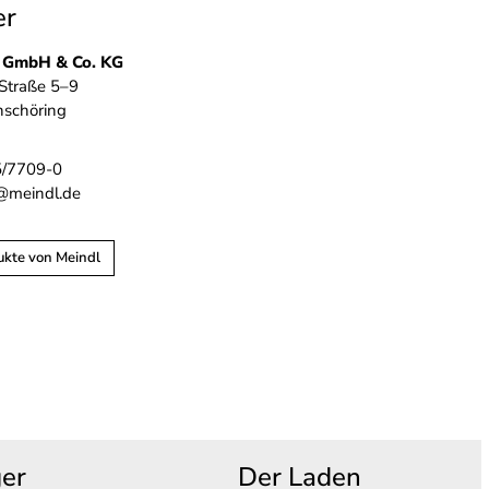
er
l GmbH & Co. KG
Straße 5–9
nschöring
5/7709-0
s@meindl.de
ukte von Meindl
ger
Der Laden