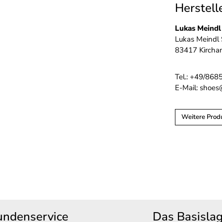
Herstell
Lukas Meind
Lukas Meindl 
83417 Kircha
Tel.: +49/868
E-Mail: shoe
Weitere Prod
undenservice
Das Basisla