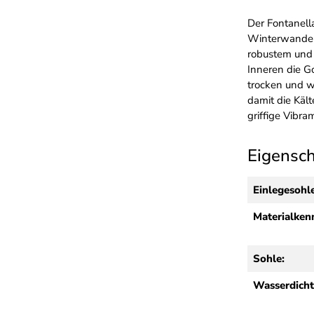
Der Fontanella
Winterwanderu
robustem und 
Inneren die G
trocken und w
damit die Kält
griffige Vibra
Eigensc
Einlegesohl
Materialken
Sohle:
Wasserdicht