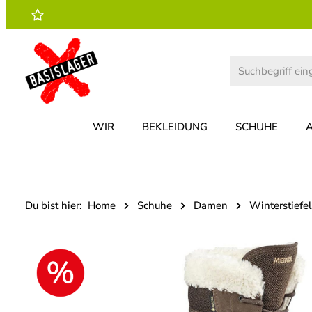
 Hauptinhalt springen
Zur Suche springen
Zur Hauptnavigation springen
WIR
BEKLEIDUNG
SCHUHE
Du bist hier:
Home
Schuhe
Damen
Winterstiefel
Bildergalerie überspringen