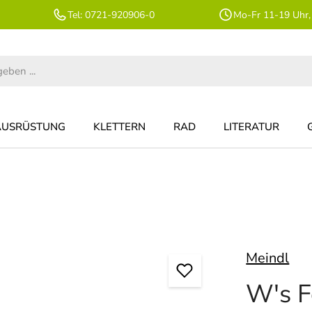
Tel: 0721-920906-0
Mo-Fr 11-19 Uhr,
AUSRÜSTUNG
KLETTERN
RAD
LITERATUR
Meindl
W's F