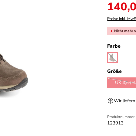
Verkaufspreis:
140,0
Preise inkl. MwS
Nicht mehr 
auswä
Farbe
braun
(Diese Option 
ausw
Größe
UK 4,5 (E
(D
Wir liefer
Produktnummer:
123913