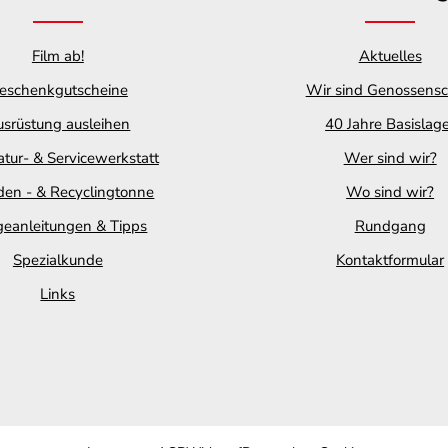
Film ab!
Aktuelles
eschenkgutscheine
Wir sind Genossensc
srüstung ausleihen
40 Jahre Basislag
tur- & Servicewerkstatt
Wer sind wir?
en - & Recyclingtonne
Wo sind wir?
geanleitungen & Tipps
Rundgang
Spezialkunde
Kontaktformular
Links