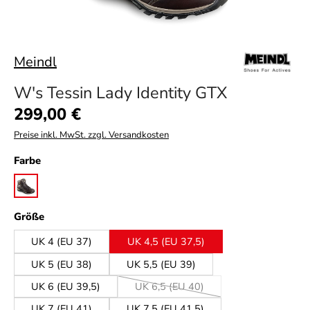
Meindl
W's Tessin Lady Identity GTX
Regulärer Preis:
299,00 €
Preise inkl. MwSt. zzgl. Versandkosten
auswählen
Farbe
dunkelbraun
auswählen
Größe
UK 4 (EU 37)
UK 4,5 (EU 37,5)
UK 5 (EU 38)
UK 5,5 (EU 39)
UK 6 (EU 39,5)
UK 6,5 (EU 40)
(Diese Option ist zurzeit nicht verfüg
UK 7 (EU 41)
UK 7,5 (EU 41,5)