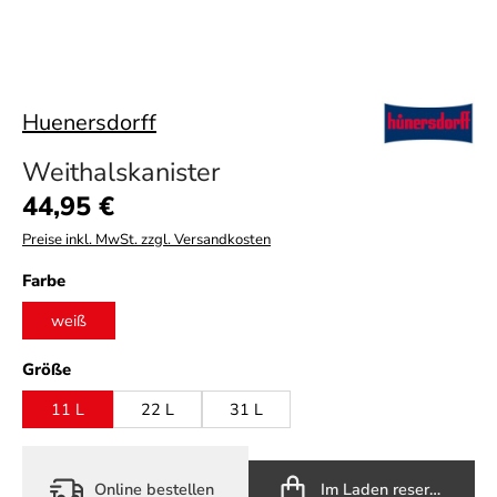
Huenersdorff
Weithalskanister
Regulärer Preis:
44,95 €
Preise inkl. MwSt. zzgl. Versandkosten
auswählen
Farbe
weiß
auswählen
Größe
11 L
22 L
31 L
Online bestellen
Im Laden reservieren