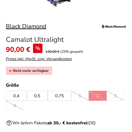
Black Diamond
Camalot Ultralight
Verkaufspreis:
90,00 €
%
120,00 €
(25% gespart)
Preise inkl. MwSt. zzgl. Versandkosten
Nicht mehr verfügbar
auswählen
Größe
0,4
0,5
0,75
1
2
3
(Diese Option ist zurzeit nicht v
(Diese Option ist zurz
(Diese Opt
4
(Diese Option ist zurzeit nicht verfügbar.)
Wir liefern Pakete
ab 30,- € kostenfrei
(DE)