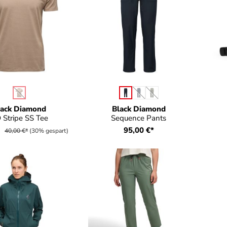
auswählen
auswählen
e
Farbe
(Diese Option ist zurzeit nicht verfügbar.)
(Diese Option ist zurzeit nicht
(Diese Option ist zurzeit n
lack Diamond
Black Diamond
 Stripe SS Tee
Sequence Pants
*
95,00 €*
40,00 €*
(30% gespart)