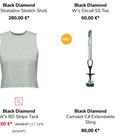
Black Diamond
Black Diamond
Strataline Stretch Shell
W's Circuit SS Tee
280,00 €*
50,00 €*
NEU
auswählen
rbe
(Diese Option ist zurzeit nicht verfügbar.)
Black Diamond
Black Diamond
W's BD Stripe Tank
Camalot C4 Extendable
Sling
,00 €*
35,00 €*
(17.14%
80,00 €*
gespart)