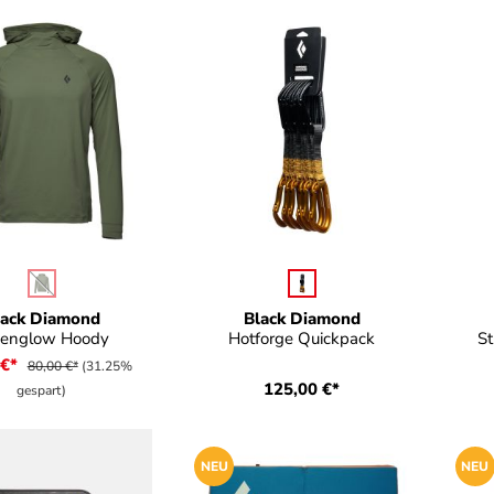
auswählen
auswählen
e
Farbe
F
(Diese Option ist zurzeit nicht verfügbar.)
lack Diamond
Black Diamond
penglow Hoody
Hotforge Quickpack
St
 €*
80,00 €*
(31.25%
125,00 €*
gespart)
NEU
NEU