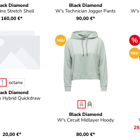
lack Diamond
Black Diamond
ine Stretch Shell
W's Technician Jogger Pants
W's 
160,00 €*
90,00 €*
NEU
NEU
auswählen
e
octane
lack Diamond
e Hybrid Quickdraw
auswählen
Farbe
Fa
Black Diamond
W's Circuit Midlayer Hoody
29
20,00 €*
80,00 €*