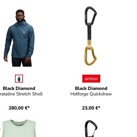
auswählen
auswählen
arbe
Farbe
amber
Black Diamond
Black Diamond
rataline Stretch Shell
Hotforge Quickdraw
280,00 €*
23,00 €*