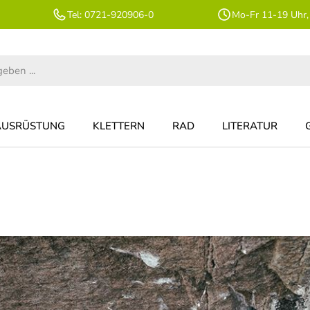
Tel: 0721-920906-0
Mo-Fr 11-19 Uhr,
AUSRÜSTUNG
KLETTERN
RAD
LITERATUR