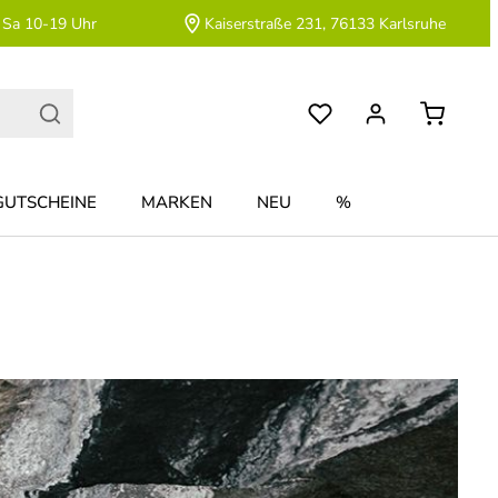
 Sa 10-19 Uhr
Kaiserstraße 231, 76133 Karlsruhe
GUTSCHEINE
MARKEN
NEU
%