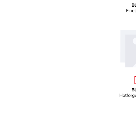
B
Finel
Farb
B
Hotforg