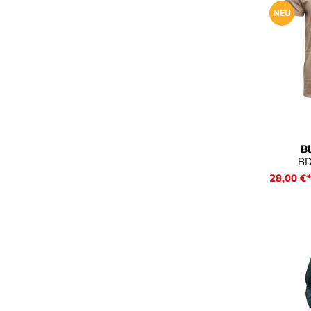
NEU
Farb
B
BD
28,00 €