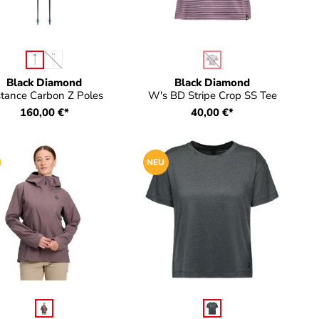
auswählen
auswählen
arbe
Farbe
ügbar.)
(Diese Option ist zurzeit nicht verfügbar.)
(Diese Option ist zurzeit n
Black Diamond
Black Diamond
stance Carbon Z Poles
W's BD Stripe Crop SS Tee
160,00 €*
40,00 €*
NEU
auswählen
auswählen
rbe
Farbe
 verfügbar.)
icht verfügbar.)