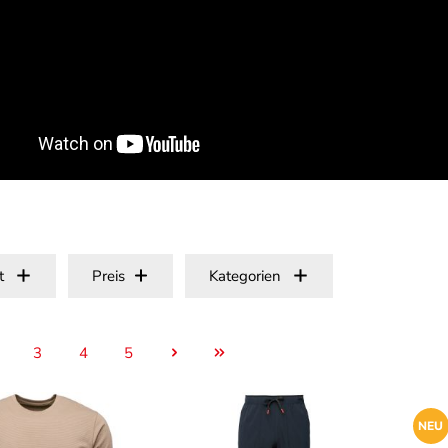
t
Preis
Kategorien
3
4
5
eite
Seite
Seite
Seite
NEU