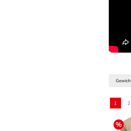
Gewich
1
2
Seite
S