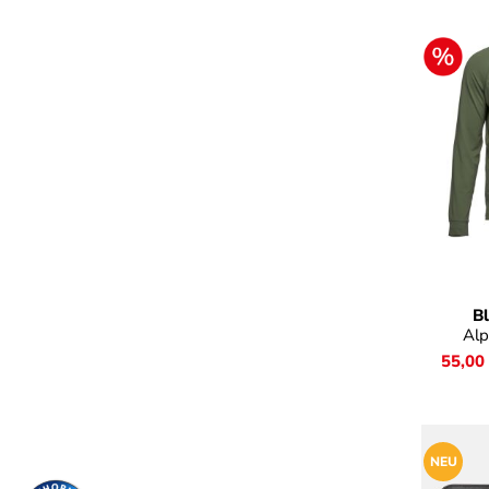
Farb
B
Al
55,00
NEU