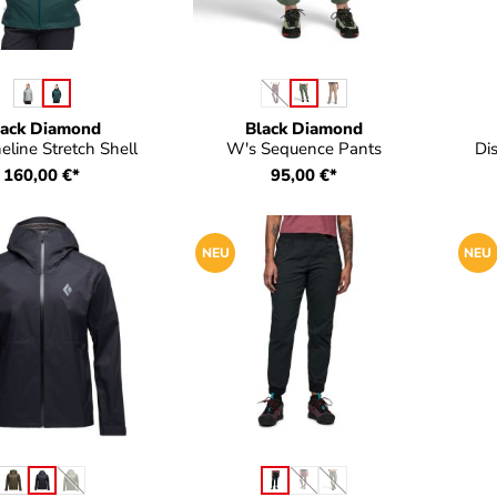
auswählen
auswählen
e
Farbe
F
(Diese Option ist zurzeit nicht verf
lack Diamond
Black Diamond
eline Stretch Shell
W's Sequence Pants
Di
160,00 €*
95,00 €*
NEU
NEU
auswählen
auswählen
rbe
Farbe
Fa
(Diese Option ist zurzeit nicht verfügbar.)
(Diese Option ist zurzeit nicht
(Diese Option ist zurzeit n