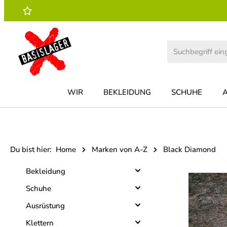
 Hauptinhalt springen
Zur Suche springen
Zur Hauptnavigation springen
WIR
BEKLEIDUNG
SCHUHE
Du bist hier:
Home
Marken von A-Z
Black Diamond
Bekleidung
Schuhe
Ausrüstung
Klettern