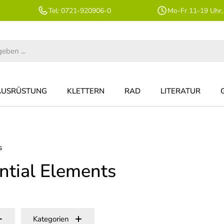
Tel: 0721-920906-0
Mo-Fr 11-19 Uhr,
AUSRÜSTUNG
KLETTERN
RAD
LITERATUR
s
ntial Elements
Kategorien