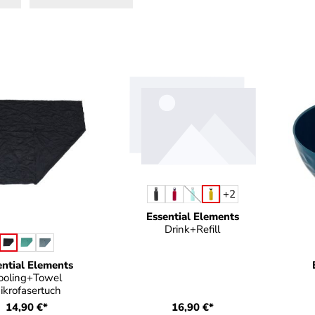
auswählen
Farbe
+
2
(Diese Option ist zurzeit nicht
Essential Elements
Drink+Refill
auswählen
e
ential Elements
ooling+Towel
ikrofasertuch
14,90 €*
16,90 €*