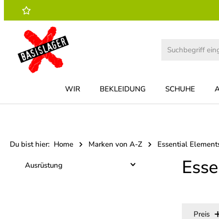
 Hauptinhalt springen
Zur Suche springen
Zur Hauptnavigation springen
WIR
BEKLEIDUNG
SCHUHE
Du bist hier:
Home
Marken von A-Z
Essential Element
Esse
Ausrüstung
Preis