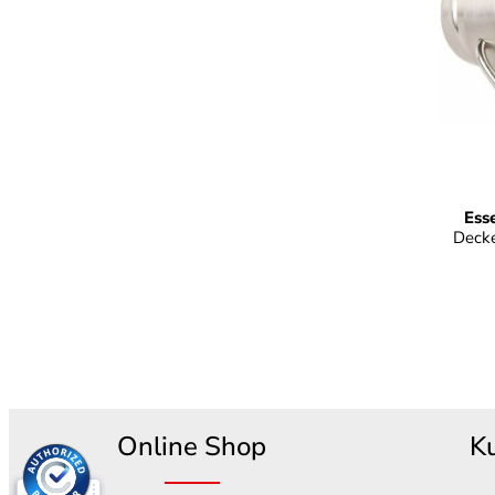
Far
Ess
Decke
Online Shop
K