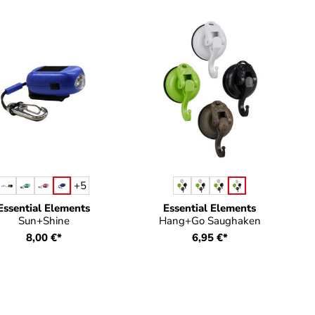
auswählen
auswählen
Farbe
Farbe
+
5
Essential Elements
Essential Elements
Sun+Shine
Hang+Go Saughaken
8,00 €*
6,95 €*