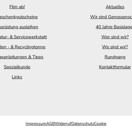
Film ab!
Aktuelles
eschenkgutscheine
Wir sind Genossensc
srüstung ausleihen
40 Jahre Basislag
tur- & Servicewerkstatt
Wer sind wir?
en - & Recyclingtonne
Wo sind wir?
geanleitungen & Tipps
Rundgang
Spezialkunde
Kontaktformular
Links
Impressum
AGB
Widerruf
Datenschutz
Cookie