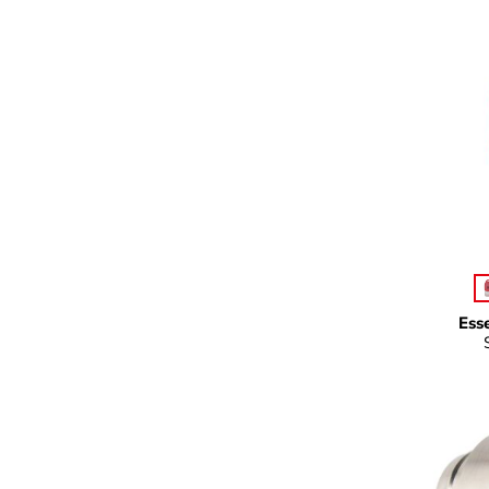
Fa
Ess