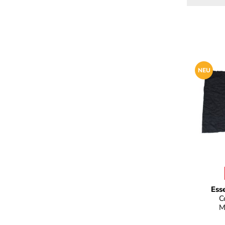
NEU
Farb
Ess
C
M