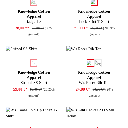
auswählen
auswählen
Farbe
Farbe
(Diese Option ist zurzeit nicht verfügbar.)
Knowledge Cotton
Knowledge Cotton
Apparel
Apparel
Badge Tee
Back Print T-Shirt
28,00 €*
39,00 €*
40,00 €*
(30%
55,00 €*
(29.09%
gespart)
gespart)
auswählen
auswählen
Farbe
Farbe
(Diese Option ist zurzeit nicht verfügbar.)
(Diese Option ist zu
Knowledge Cotton
Knowledge Cotton
Apparel
Apparel
Striped SS Shirt
W's Racer Rib Top
59,00 €*
24,00 €*
80,00 €*
(26.25%
30,00 €*
(20%
gespart)
gespart)