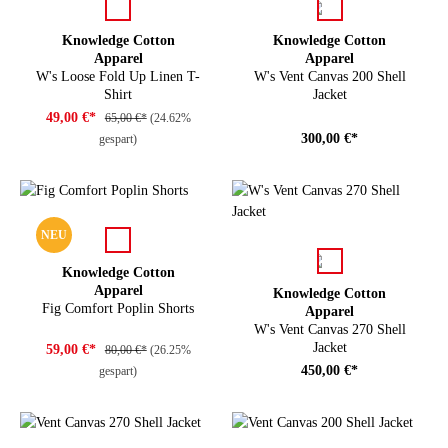
auswählen
auswählen
Farbe
Farbe
Knowledge Cotton
Knowledge Cotton
Apparel
Apparel
W's Loose Fold Up Linen T-
W's Vent Canvas 200 Shell
Shirt
Jacket
49,00 €*
65,00 €*
(24.62%
300,00 €*
gespart)
NEU
auswählen
Farbe
auswählen
Farbe
Knowledge Cotton
Apparel
Knowledge Cotton
Fig Comfort Poplin Shorts
Apparel
W's Vent Canvas 270 Shell
Jacket
59,00 €*
80,00 €*
(26.25%
450,00 €*
gespart)