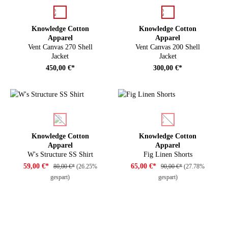
auswählen
auswählen
Farbe
Farbe
Knowledge Cotton
Knowledge Cotton
Apparel
Apparel
Vent Canvas 270 Shell
Vent Canvas 200 Shell
Jacket
Jacket
450,00 €*
300,00 €*
auswählen
auswählen
Farbe
Farbe
(Diese Option ist zurzeit nicht verfügbar.)
(Diese Option ist zurze
Knowledge Cotton
Knowledge Cotton
Apparel
Apparel
W's Structure SS Shirt
Fig Linen Shorts
59,00 €*
65,00 €*
80,00 €*
(26.25%
90,00 €*
(27.78%
gespart)
gespart)