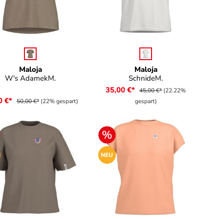
auswählen
auswählen
rbe
Farbe
Maloja
Maloja
W's AdamekM.
SchnideM.
35,00 €*
45,00 €*
(22.22%
0 €*
50,00 €*
(22% gespart)
gespart)
NEU