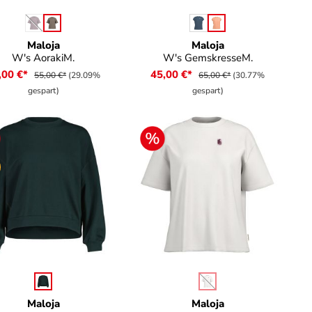
auswählen
auswählen
rbe
Farbe
(Diese Option ist zurzeit nicht verfügbar.)
Maloja
Maloja
W's AorakiM.
W's GemskresseM.
,00 €*
45,00 €*
55,00 €*
(29.09%
65,00 €*
(30.77%
gespart)
gespart)
auswählen
auswählen
rbe
Farbe
 verfügbar.)
(Diese Option ist zurzeit n
Maloja
Maloja