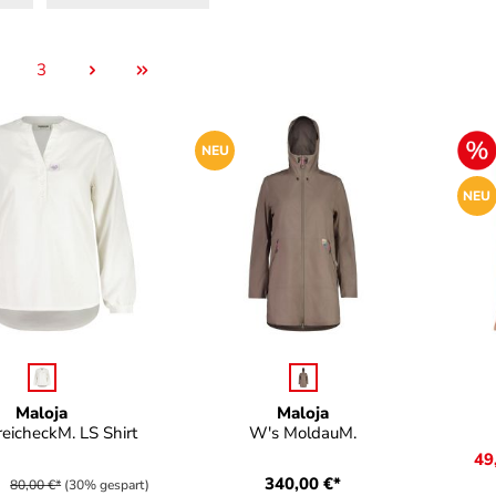
3
eite
Seite
NEU
NEU
auswählen
auswählen
e
Farbe
Fa
Maloja
Maloja
eicheckM. LS Shirt
W's MoldauM.
49
*
340,00 €*
80,00 €*
(30% gespart)