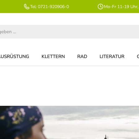
Tel: 0721-920906-0
Mo-Fr 11-19 Uhr,
AUSRÜSTUNG
KLETTERN
RAD
LITERATUR