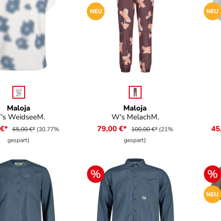
NEU
NEU
auswählen
auswählen
e
Farbe
Fa
Maloja
Maloja
's WeidseeM.
W's MelachM.
 €*
79,00 €*
45
65,00 €*
(30.77%
100,00 €*
(21%
gespart)
gespart)
NEU