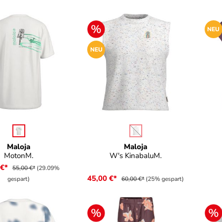
NEU
NEU
auswählen
auswählen
e
Farbe
(Diese Option ist zurzeit nicht
Maloja
Maloja
MotonM.
W's KinabaluM.
 €*
55,00 €*
(29.09%
45,00 €*
gespart)
60,00 €*
(25% gespart)