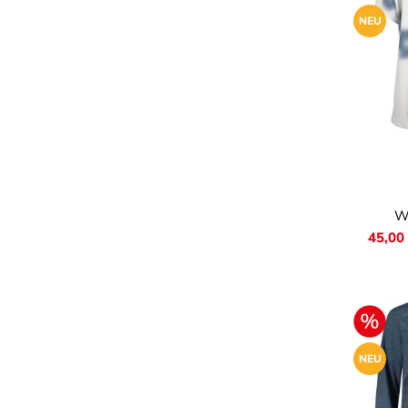
NEU
Farb
W
45,00
NEU