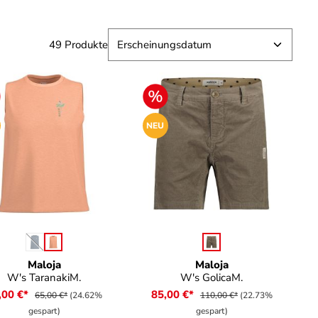
49 Produkte
NEU
auswählen
auswählen
rbe
Farbe
(Diese Option ist zurzeit nicht verfügbar.)
Maloja
Maloja
W's TaranakiM.
W's GolicaM.
,00 €*
85,00 €*
65,00 €*
(24.62%
110,00 €*
(22.73%
gespart)
gespart)