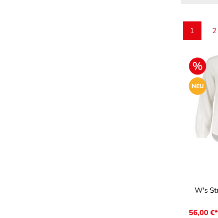
1
2
Seite
S
NEU
Farb
W's Str
56,00 €