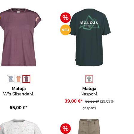
NEU
auswählen
auswählen
Farbe
Farbe
 verfügbar.)
(Diese Option ist zurzeit nicht verfügbar.)
(Diese Option ist zurzeit n
Maloja
Maloja
W's SilsandaM.
NaspoM.
39,00 €*
55,00 €*
(29.09%
65,00 €*
gespart)