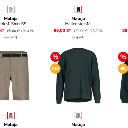
auswählen
auswählen
e
Farbe
Fa
(Diese Option ist zurzeit nicht verfügbar.)
Maloja
Maloja
arkM. Shirt SS
HallensteinM.
 €*
89,00 €*
39
85,00 €*
(29.41%
120,00 €*
(25.83%
gespart)
gespart)
NEU
NEU
auswählen
auswählen
e
Farbe
Fa
(Diese Option ist zurzeit nicht
Maloja
Maloja