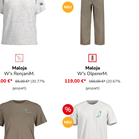
NEU
auswählen
auswählen
rbe
Farbe
(Diese Option ist zurzeit nicht verfügbar.)
Maloja
Maloja
W's RenjaniM.
W's OlpererM.
,00 €*
119,00 €*
65,00 €*
(30.77%
150,00 €*
(20.67%
gespart)
gespart)
NEU