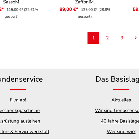
SassoM.
ZaffoniM.
 €*
89,00 €*
59
115,00 €*
(22.61%
125,00 €*
(28.8%
gespart)
gespart)
1
2
3
Seite
Seite
Seite
undenservice
Das Basisla
Film ab!
Aktuelles
eschenkgutscheine
Wir sind Genossensc
srüstung ausleihen
40 Jahre Basislag
tur- & Servicewerkstatt
Wer sind wir?