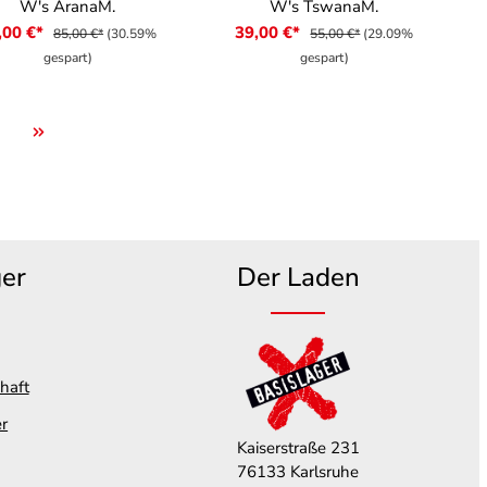
W's AranaM.
W's TswanaM.
,00 €*
39,00 €*
85,00 €*
(30.59%
55,00 €*
(29.09%
gespart)
gespart)
ger
Der Laden
haft
er
Kaiserstraße 231
76133 Karlsruhe