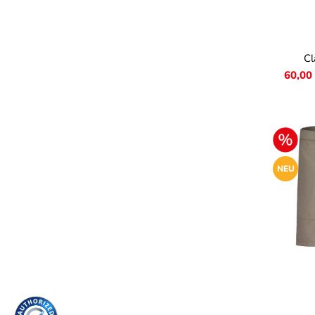
Farb
Cl
60,00
NEU
Farb