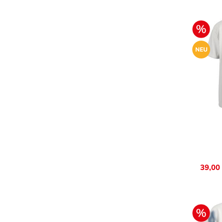
NEU
Farb
39,00