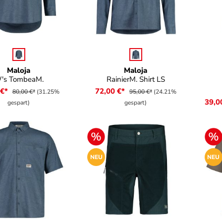
auswählen
auswählen
e
Farbe
Fa
Maloja
Maloja
's TombeaM.
RainierM. Shirt LS
 €*
72,00 €*
80,00 €*
(31.25%
95,00 €*
(24.21%
39,0
gespart)
gespart)
NEU
NEU