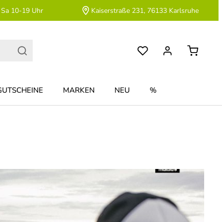
 Sa 10-19 Uhr
Kaiserstraße 231, 76133 Karlsruhe
GUTSCHEINE
MARKEN
NEU
%