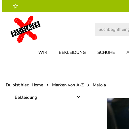
 Hauptinhalt springen
Zur Suche springen
Zur Hauptnavigation springen
WIR
BEKLEIDUNG
SCHUHE
Du bist hier:
Home
Marken von A-Z
Maloja
Bekleidung