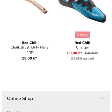
auswählen
Farbe
inkblue
(Diese Option ist zurz
Red Chili
Red Chili
Chalk Brush Dirty Hairy
Charger
large
89,00 €*
110,00 €*
15,00 €*
(19.09% gespart)
Online Shop