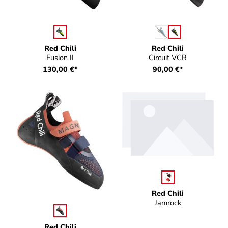
auswählen
auswählen
Farbe
Farbe
(Diese Option ist zurzei
Red Chili
Red Chili
Fusion II
Circuit VCR
130,00 €*
90,00 €*
auswählen
Farbe
Red Chili
Jamrock
auswählen
Farbe
Red Chili