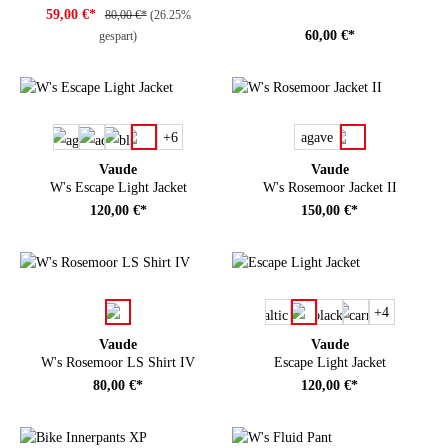
59,00 €*
80,00 €*
(26.25%
60,00 €*
gespart)
auswählen
auswählen
Farbe
Farbe
+
6
agave
Vaude
Vaude
W's Escape Light Jacket
W's Rosemoor Jacket II
120,00 €*
150,00 €*
auswählen
auswählen
Farbe
Farbe
+
4
Vaude
Vaude
W's Rosemoor LS Shirt IV
Escape Light Jacket
80,00 €*
120,00 €*