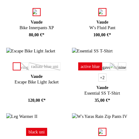
auswählen
auswählen
Farbe
Farbe
Vaude
Vaude
Bike Innerpants XP
W's Fluid Pant
80,00 €*
100,00 €*
auswählen
auswählen
Farbe
Farbe
radiate blue uni
active blue
(Diese Option ist zurzeit nicht verfügbar.)
(Diese Option ist zurzeit nicht verfügbar.)
(Diese Option i
Vaude
+
2
Escape Bike Light Jacket
Vaude
Essential SS T-Shirt
120,00 €*
35,00 €*
auswählen
auswählen
Farbe
Farbe
black uni