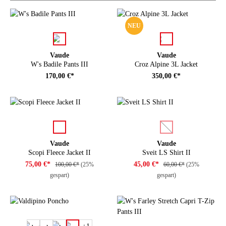
NEU
auswählen
auswählen
Farbe
Farbe
Vaude
Vaude
W's Badile Pants III
Croz Alpine 3L Jacket
170,00 €*
350,00 €*
auswählen
auswählen
Farbe
Farbe
(Diese Option ist zurze
Vaude
Vaude
Scopi Fleece Jacket II
Sveit LS Shirt II
75,00 €*
45,00 €*
100,00 €*
(25%
60,00 €*
(25%
gespart)
gespart)
auswählen
Farbe
+
1