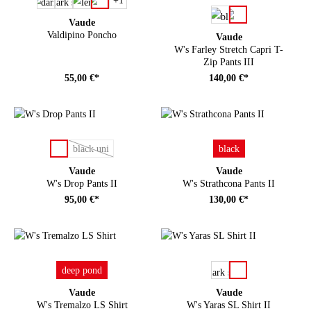
auswählen
Farbe
Vaude
Valdipino Poncho
Vaude
W's Farley Stretch Capri T-
Zip Pants III
55,00 €*
140,00 €*
auswählen
auswählen
Farbe
Farbe
black uni
black
(Diese Option ist zurzeit nicht verfügbar.)
Vaude
Vaude
W's Drop Pants II
W's Strathcona Pants II
95,00 €*
130,00 €*
auswählen
auswählen
Farbe
Farbe
deep pond
Vaude
Vaude
W's Tremalzo LS Shirt
W's Yaras SL Shirt II