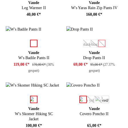
Vaude
Vaude
Leg Warmer II
W's Yaras Rain Zip Pants IV
40,00 €*
160,00 €*
auswählen
auswählen
Farbe
Farbe
(Diese Option ist zurzeit ni
(Diese Option ist zurze
(Diese Option ist 
Vaude
Vaude
W's Badile Pants II
Drop Pants II
119,00 €*
69,00 €*
170,00 €*
(30%
95,00 €*
(27.37%
gespart)
gespart)
auswählen
auswählen
Farbe
Farbe
(Diese Option ist zurzeit
(Diese Option ist zu
Vaude
Vaude
W's Skomer Hiking SC
Covero Poncho II
Jacket
100,00 €*
65,00 €*