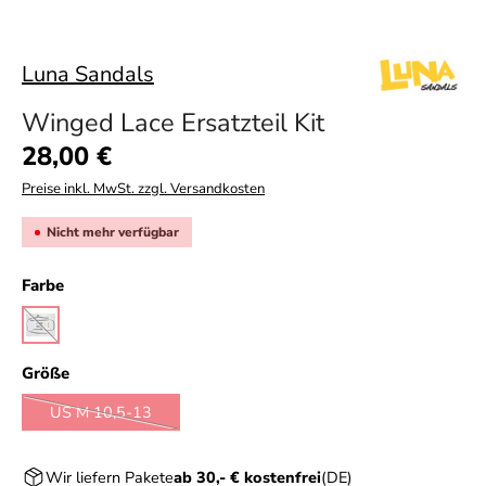
Luna Sandals
Winged Lace Ersatzteil Kit
Regulärer Preis:
28,00 €
Preise inkl. MwSt. zzgl. Versandkosten
Nicht mehr verfügbar
auswählen
Farbe
black
(Diese Option ist zurzeit nicht verfügbar.)
auswählen
Größe
US M 10,5-13
(Diese Option ist zurzeit nicht verfügbar.)
Wir liefern Pakete
ab 30,- € kostenfrei
(DE)