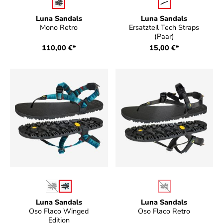
auswählen
auswählen
Farbe
Farbe
Luna Sandals
Luna Sandals
Mono Retro
Ersatzteil Tech Straps
(Paar)
110,00 €*
15,00 €*
auswählen
auswählen
Farbe
Farbe
(Diese Option ist zurzeit nicht verfügbar.)
(Diese Option ist zurz
Luna Sandals
Luna Sandals
Oso Flaco Winged
Oso Flaco Retro
Edition