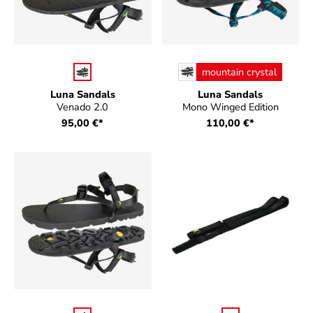
auswählen
auswählen
Farbe
Farbe
mountain crystal
Luna Sandals
Luna Sandals
Venado 2.0
Mono Winged Edition
95,00 €*
110,00 €*