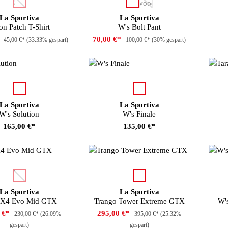
auswählen
auswählen
Farbe
(Diese Option ist zurzeit nicht verfügbar.)
(Diese Option ist zurzeit nicht
La Sportiva
La Sportiva
n Patch T-Shirt
W's Bolt Pant
*
70,00 €*
45,00 €*
(33.33% gespart)
100,00 €*
(30% gespart)
auswählen
auswählen
Farbe
Farbe
La Sportiva
La Sportiva
W's Solution
W's Finale
165,00 €*
135,00 €*
auswählen
auswählen
Farbe
F
(Diese Option ist zurzeit nicht verfügbar.)
La Sportiva
La Sportiva
TX4 Evo Mid GTX
Trango Tower Extreme GTX
W'
0 €*
295,00 €*
230,00 €*
(26.09%
395,00 €*
(25.32%
gespart)
gespart)