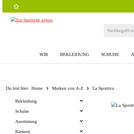
 Hauptinhalt springen
Zur Suche springen
Zur Hauptnavigation springen
WIR
BEKLEIDUNG
SCHUHE
Du bist hier:
Home
Marken von A-Z
La Sportiva
Bekleidung
Schuhe
Ausrüstung
Klettern