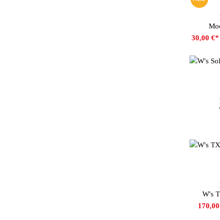
Farbe
Moo
30,00 €
Farbe
W's 
170,0