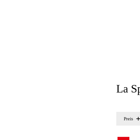
La S
Preis