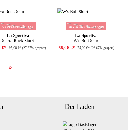
auswählen
auswählen
be
Farbe
cypress/night sky
night sky/limestone
(Diese Option ist zurzeit nicht verfügbar.)
(Diese Option ist zurzeit nic
La Sportiva
La Sportiva
Sierra Rock Short
W's Bolt Short
0 €*
55,00 €*
95,00 €*
(27.37% gespart)
75,00 €*
(26.67% gespart)
er
Der Laden