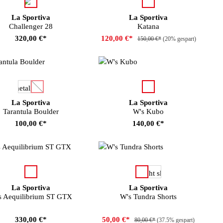
auswählen
auswählen
Farbe
Farbe
 verfügbar.)
La Sportiva
La Sportiva
Challenger 28
Katana
320,00 €*
120,00 €*
150,00 €*
(20% gespart)
auswählen
auswählen
Farbe
Farbe
(Diese Option ist zurzeit nicht verfügbar.)
La Sportiva
La Sportiva
Tarantula Boulder
W's Kubo
100,00 €*
140,00 €*
auswählen
auswählen
arbe
Farbe
La Sportiva
La Sportiva
s Aequilibrium ST GTX
W's Tundra Shorts
330,00 €*
50,00 €*
80,00 €*
(37.5% gespart)