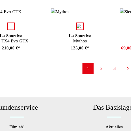
auswählen
auswählen
rbe
Farbe
Far
La Sportiva
La Sportiva
s TX4 Evo GTX
Mythos
210,00 €*
125,00 €*
69,0
1
2
3
Seite
Seite
Seite
undenservice
Das Basislag
Film ab!
Aktuelles