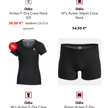
auswählen
auswählen
Farbe
Farbe
(Diese Option ist zurzeit nicht verfügbar.)
Odlo
Odlo
Active F-Dry Crew Neck
W's Active Warm Crew
S/S
Neck
30,00 €*
39,95 €*
(24.91%
54,95 €*
gespart)
auswählen
auswählen
Farbe
Farbe
Odlo
Odlo
W's Active F-Dry Crew
Boxer Active F-Dry