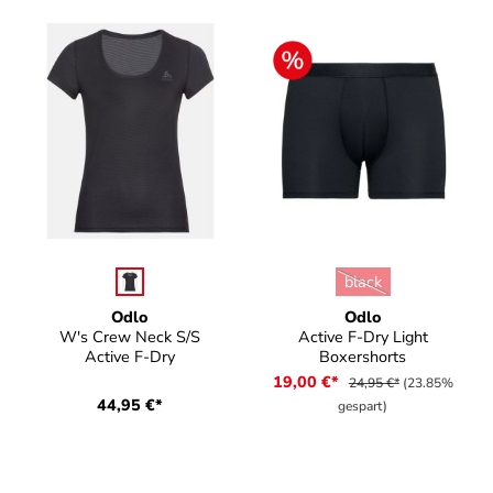
auswählen
auswählen
Farbe
Farbe
black
(Diese Option ist zurz
Odlo
Odlo
W's Crew Neck S/S
Active F-Dry Light
Active F-Dry
Boxershorts
19,00 €*
24,95 €*
(23.85%
44,95 €*
gespart)