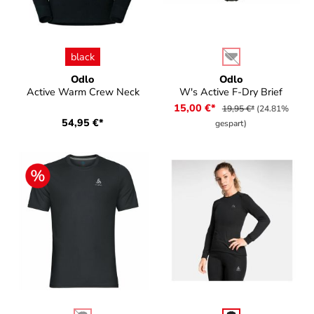
auswählen
auswählen
Farbe
Farbe
black
(Diese Option ist zurz
Odlo
Odlo
Active Warm Crew Neck
W's Active F-Dry Brief
15,00 €*
19,95 €*
(24.81%
54,95 €*
gespart)