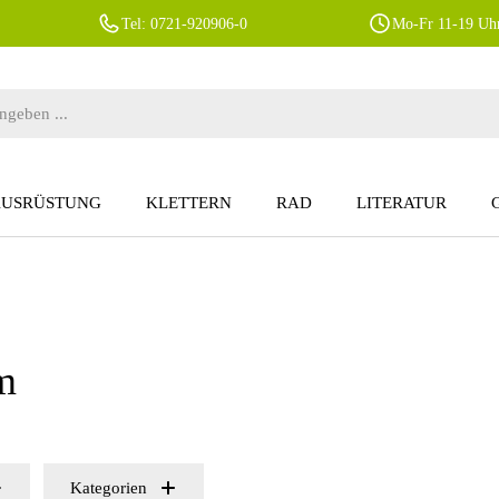
Tel: 0721-920906-0
Mo-Fr 11-19 Uhr
AUSRÜSTUNG
KLETTERN
RAD
LITERATUR
m
Kategorien