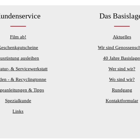
undenservice
Das Basislag
Film ab!
Aktuelles
Geschenkgutscheine
Wir sind Genossensch
usrüstung ausleihen
40 Jahre Basislage
atur- & Servicewerkstatt
Wer sind wir?
den - & Recyclingtonne
Wo sind wir?
egeanleitungen & Tipps
Rundgang
Spezialkunde
Kontaktformular
Links