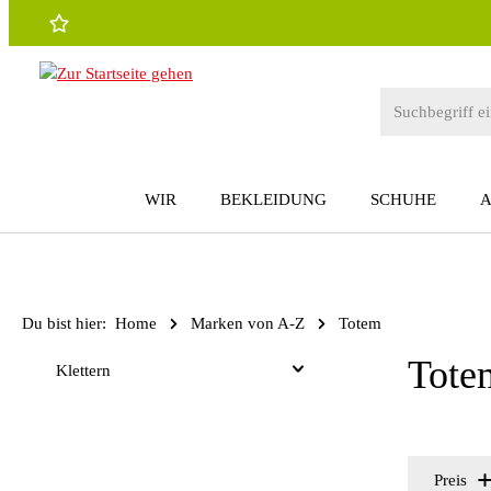
 Hauptinhalt springen
Zur Suche springen
Zur Hauptnavigation springen
WIR
BEKLEIDUNG
SCHUHE
Du bist hier:
Home
Marken von A-Z
Totem
Tote
Klettern
Preis