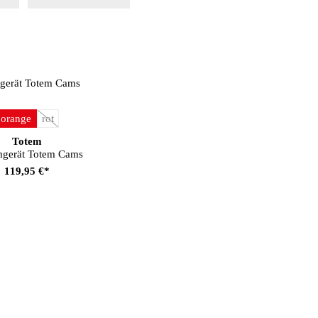
auswählen
be
orange
rot
(Diese Option ist zurzeit nicht verfügbar.)
Totem
gerät Totem Cams
119,95 €*