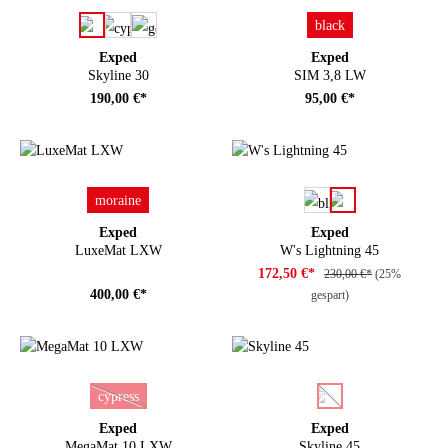
auswählen
auswählen
Farbe
Farbe
black
Exped
Exped
Skyline 30
SIM 3,8 LW
190,00 €*
95,00 €*
auswählen
auswählen
Farbe
Farbe
moraine
Exped
Exped
LuxeMat LXW
W's Lightning 45
172,50 €*
230,00 €*
(25%
400,00 €*
gespart)
auswählen
auswählen
Farbe
Farbe
cypress
(Diese Option ist zurzeit nicht verfügbar.)
(Diese Option ist zurze
Exped
Exped
MegaMat 10 LXW
Skyline 45