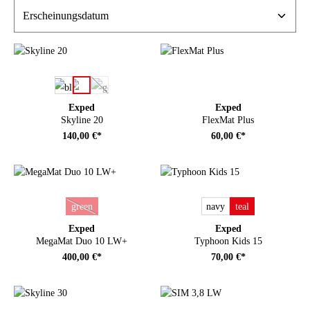
auswählen
Farbe
(Diese Option ist zurzeit nicht verfügbar.)
Exped
Exped
Skyline 20
FlexMat Plus
140,00 €*
60,00 €*
auswählen
auswählen
Farbe
Farbe
green
navy
teal
(Diese Option ist zurzeit nicht verfügbar.)
Exped
Exped
MegaMat Duo 10 LW+
Typhoon Kids 15
400,00 €*
70,00 €*